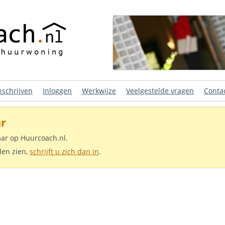
nschrijven
Inloggen
Werkwijze
Veelgestelde vragen
Conta
r
aar op Huurcoach.nl.
len zien,
schrijft u zich dan in
.