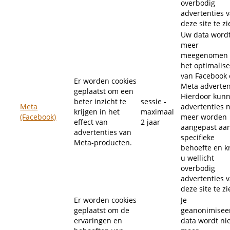
overbodig
advertenties 
deze site te zi
Uw data wordt
meer
meegenomen 
het optimalis
van Facebook
Er worden cookies
Meta adverten
geplaatst om een
Hierdoor kun
beter inzicht te
sessie -
Meta
advertenties n
krijgen in het
maximaal
(Facebook)
meer worden
effect van
2 jaar
aangepast aa
advertenties van
specifieke
Meta-producten.
behoefte en kr
u wellicht
overbodig
advertenties 
deze site te zi
Er worden cookies
Je
geplaatst om de
geanonimisee
ervaringen en
data wordt ni