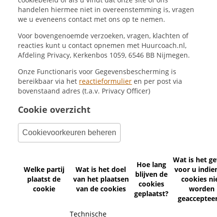
handelen hiermee niet in overeenstemming is, vragen
we u eveneens contact met ons op te nemen.
Voor bovengenoemde verzoeken, vragen, klachten of
reacties kunt u contact opnemen met Huurcoach.nl,
Afdeling Privacy, Kerkenbos 1059, 6546 BB Nijmegen.
Onze Functionaris voor Gegevensbescherming is
bereikbaar via het
reactieformulier
en per post via
bovenstaand adres (t.a.v. Privacy Officer)
Cookie overzicht
Cookievoorkeuren beheren
Wat is het ge
Hoe lang
Welke partij
Wat is het doel
voor u indie
blijven de
plaatst de
van het plaatsen
cookies ni
cookies
cookie
van de cookies
worden
geplaatst?
geacceptee
Technische