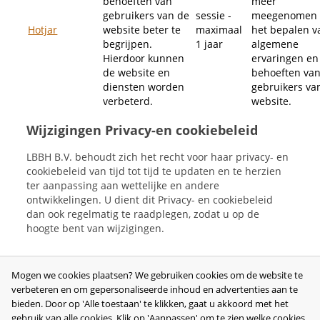
behoeften van
meer
gebruikers van de
sessie -
meegenomen 
Hotjar
website beter te
maximaal
het bepalen v
begrijpen.
1 jaar
algemene
Hierdoor kunnen
ervaringen en
de website en
behoeften va
diensten worden
gebruikers va
verbeterd.
website.
Wijzigingen Privacy-en cookiebeleid
LBBH B.V. behoudt zich het recht voor haar privacy- en
cookiebeleid van tijd tot tijd te updaten en te herzien
ter aanpassing aan wettelijke en andere
ontwikkelingen. U dient dit Privacy- en cookiebeleid
dan ook regelmatig te raadplegen, zodat u op de
hoogte bent van wijzigingen.
Mogen we cookies plaatsen? We gebruiken cookies om de website te
verbeteren en om gepersonaliseerde inhoud en advertenties aan te
bieden. Door op 'Alle toestaan' te klikken, gaat u akkoord met het
gebruik van alle cookies. Klik op 'Aanpassen' om te zien welke cookies