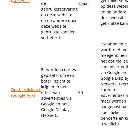
(Analytics)
gebruikerserv
de
2 jaar
op deze websi
gebruikerservaring
en op andere 
op deze website
deze website
en op andere door
gebruikte kan
deze website
gebruikte kanalen
verbeterd.
Uw anonieme 
wordt niet me
meegenomen 
het optimalis
van advertent
Er worden cookies
via Google en 
geplaatst om een
Google Displa
beter inzicht te
Netwerk. Hier
krijgen in het
Doubleclick.net
kunnen
effect van
30
(Google Ads)
advertenties n
advertenties via
meer worden
Google en het
aangepast aa
Google Display
specifieke
Netwerk.
behoefte en kr
u wellicht