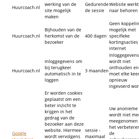
werking van de
Gedurende
Website werkt
Huurcoach.nl
site mogelijk
de sessie
naar behoren
maken
Geen koppeli
Bijhouden van de
mogelijk met
Huurcoach.nl
herkomst van de
400 dagen
specifieke
bezoeker
kortingsacties
internet
Inloggegeven
Inloggegevens om
wordt niet
bij terugkeer
onthouden en
Huurcoach.nl
3 maanden
automatisch in te
moet elke kee
loggen
opnieuw
ingevoerd wo
Er worden cookies
geplaatst om een
beter inzicht te
Uw anonieme 
krijgen in het
wordt niet me
gedrag van de
meegenomen 
bezoeker aan deze
het verbetere
website. Hiermee
sessie -
Google
de
wordt vervolgens
maximaal