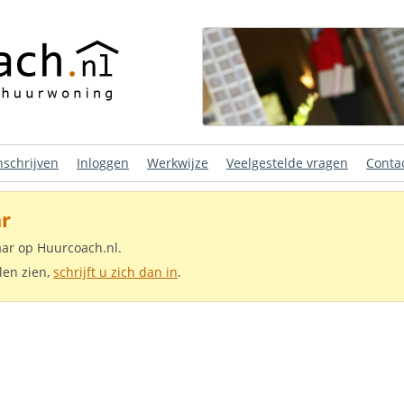
nschrijven
Inloggen
Werkwijze
Veelgestelde vragen
Conta
r
aar op Huurcoach.nl.
len zien,
schrijft u zich dan in
.