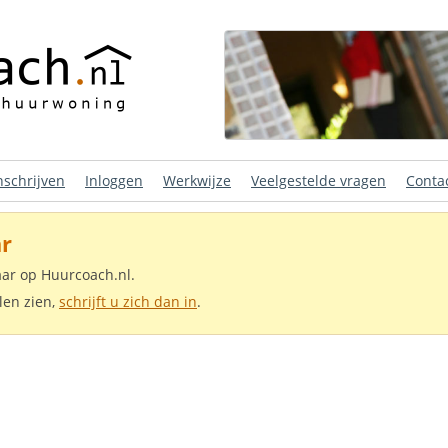
nschrijven
Inloggen
Werkwijze
Veelgestelde vragen
Conta
r
aar op Huurcoach.nl.
len zien,
schrijft u zich dan in
.