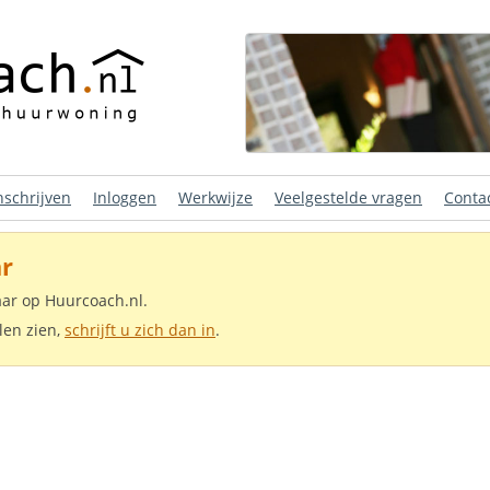
nschrijven
Inloggen
Werkwijze
Veelgestelde vragen
Conta
r
aar op Huurcoach.nl.
len zien,
schrijft u zich dan in
.