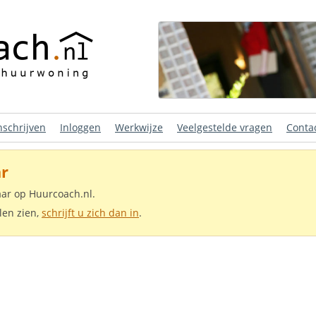
nschrijven
Inloggen
Werkwijze
Veelgestelde vragen
Conta
r
aar op Huurcoach.nl.
len zien,
schrijft u zich dan in
.