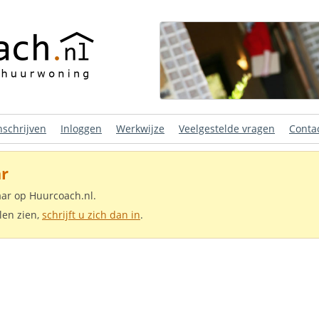
nschrijven
Inloggen
Werkwijze
Veelgestelde vragen
Conta
r
aar op Huurcoach.nl.
len zien,
schrijft u zich dan in
.